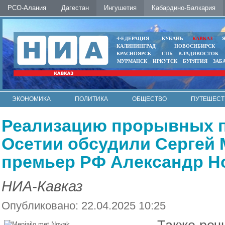
РСО-Алания
Дагестан
Ингушетия
Кабардино-Балкария
ФЕДЕРАЦИЯ
КУБАНЬ
КАВКАЗ
КАЛИНИНГРАД
НОВОСИБИРСК
КРАСНОЯРСК
СПБ
ВЛАДИВОСТОК
МУРМАНСК
ИРКУТСК
БУРЯТИЯ
ЗАБ
ЭКОНОМИКА
ПОЛИТИКА
ОБЩЕСТВО
ПУТЕШЕСТ
ИНТЕРНЕТ
ФОТО
АВТО
КОНТАКТЫ
Реализацию прорывных п
Осетии обсудили Сергей 
премьер РФ Александр Н
НИА-Кавказ
Опубликовано: 22.04.2025 10:25