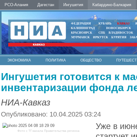
РСО-Алания
Дагестан
Ингушетия
Кабардино-Балкария
ФЕДЕРАЦИЯ
КУБАНЬ
КАВКАЗ
КАЛИНИНГРАД
НОВОСИБИРСК
КРАСНОЯРСК
СПБ
ВЛАДИВОСТОК
МУРМАНСК
ИРКУТСК
БУРЯТИЯ
ЗАБ
ЭКОНОМИКА
ПОЛИТИКА
ОБЩЕСТВО
ПУТЕШЕСТ
ИНТЕРНЕТ
ФОТО
АВТО
КОНТАКТЫ
Ингушетия готовится к м
инвентаризации фонда л
НИА-Кавказ
Опубликовано: 10.04.2025 03:24
Уже в июне
Фото с ТГ-канала Правительства региона
стартует 