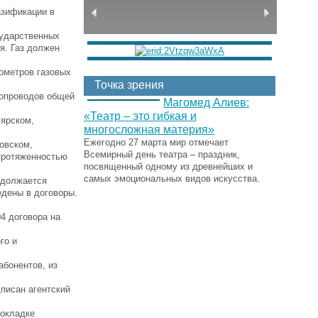
азификации в
сударственных
я. Газ должен
лометров газовых
Точка зрения
зопроводов общей
Магомед Алиев:
«Театр – это гибкая и
лярском,
многосложная материя»
Ежегодно 27 марта мир отмечает
овском,
Всемирный день театра – праздник,
 протяженностью
посвященный одному из древнейших и
самых эмоциональных видов искусства.
одолжается
едены в договоры.
4 договора на
го и
абонентов, из
писан агентский
рокладке