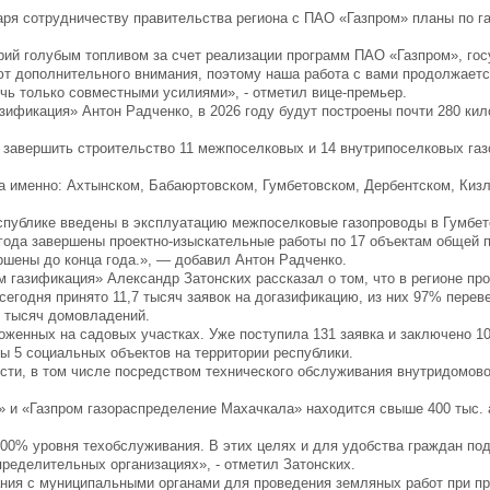
ря сотрудничеству правительства региона с ПАО «Газпром» планы по г
рий голубым топливом за счет реализации программ ПАО «Газпром», го
ют дополнительного внимания, поэтому наша работа с вами продолжаетс
чь только совместными усилиями», - отметил вице-премьер.
зификация» Антон Радченко, в 2026 году будут построены почти 280 ки
 завершить строительство 11 межпоселковых и 14 внутрипоселковых га
 а именно: Ахтынском, Бабаюртовском, Гумбетовском, Дербентском, Киз
еспублике введены в эксплуатацию межпоселковые газопроводы в Гумбет
 года завершены проектно-изыскательные работы по 17 объектам общей
ершены до конца года.», — добавил Антон Радченко.
м газификация» Александр Затонских рассказал о том, что в регионе пр
егодня принято 11,7 тысяч заявок на догазификацию, из них 97% перев
9 тысяч домовладений.
женных на садовых участках. Уже поступила 131 заявка и заключено 10
ы 5 социальных объектов на территории республики.
сти, в том числе посредством технического обслуживания внутридомово
» и «Газпром газораспределение Махачкала» находится свыше 400 тыс. 
00% уровня техобслуживания. В этих целях и для удобства граждан под
пределительных организациях», - отметил Затонских.
ания с муниципальными органами для проведения земляных работ при п