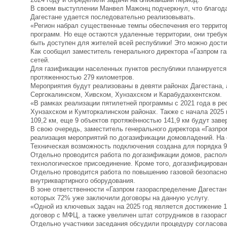
В своем выступлении Манвел Мажонц подчеркнул, что благода
Дагестане удается последовательно реализовывать.
«Регион набрал существенные темпы обеспечения его террито
программ. Но еще остаются удаленные территории, они требу
быть доступен для жителей всей республики! Это можно дости
Как сообщил заместитель генерального директора «Газпром га
сетей.
Для газификации населенных пунктов республики планируется
протяженностью 279 километров.
Мероприятия будут реализованы в девяти районах Дагестана,
Сергокалинском, Хивском, Хунзахском и Карабудахкентском.
«В рамках реализации пятилетней программы с 2021 года в р
Хунзахском и Кумторкалинском районах. Также с начала 2025
109,2 км, еще 9 объектов протяжённостью 141,9 км будут зав
В свою очередь, заместитель генерального директора «Газпро
реализация мероприятий по догазификации домовладений. На с
Техническая возможность подключения создана для порядка 
Отдельно проводится работа по догазификации домов, располо
технологическое присоединение. Кроме того, догазифицирован
Отдельно проводится работа по повышению газовой безопасно
внутриквартирного оборудования.
В зоне ответственности «Газпром газораспределение Дагестан
которых 72% уже заключили договоры на данную услугу.
«Одной из ключевых задач на 2025 год является достижение 1
договор с МФЦ, а также увеличен штат сотрудников в газорас
Отдельно участники заседания обсудили процедуру согласов