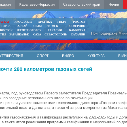
лкария
Карачаево-Черкесия
Ставропольский край
Чечня
АВКАЗ
ЯРОСЛАВЛЬ
АРКТИКА
ТВЕРЬ
РОСТОВ
ИБИРСК
АЛТАЙ
КРЫМ
ТОМСК
КЕМЕРОВО
ИВОСТОК
ЖЕЛЕЗНОГОРСК
ХАКАСИЯ
КАМЧАТКА
При поддержке Мини
ЯТИЯ
ЗАБАЙКАЛЬЕ
САХА
СЕВАСТОПОЛЬ
САХАЛИН
УТЕШЕСТВИЯ
СПОРТ
ВИДЕО
КУЛЬТУРА
В МИ
почти 280 километров газовых сетей
 марта, под руководством Первого заместителя Председателя Правител
шло заседание регионального штаба по газификации.
и приняли участие заместители генерального директора «Газпром газиф
нительной власти Дагестана, а также «Газпром межрегионгаз Махачкала
вития газоснабжения и газификации республики на 2021-2025 годы и до
 а также итоги реализации программы газификации и мероприятий по до