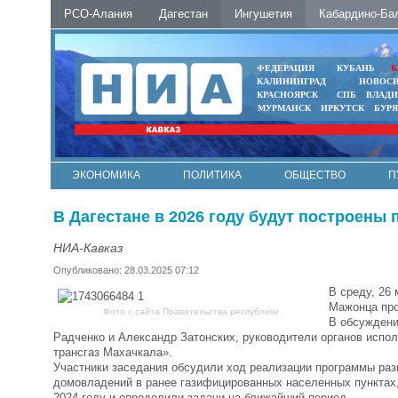
РСО-Алания
Дагестан
Ингушетия
Кабардино-Ба
ФЕДЕРАЦИЯ
КУБАНЬ
К
КАЛИНИНГРАД
НОВОС
КРАСНОЯРСК
СПБ
ВЛАД
МУРМАНСК
ИРКУТСК
БУР
ЭКОНОМИКА
ПОЛИТИКА
ОБЩЕСТВО
П
ФОТО
АВТО
КОНТАКТЫ
В Дагестане в 2026 году будут построены 
НИА-Кавказ
Опубликовано: 28.03.2025 07:12
В среду, 26
Мажонца про
Фото с сайта Правительства республики
В обсуждени
Радченко и Александр Затонских, руководители органов испол
трансгаз Махачкала».
Участники заседания обсудили ход реализации программы раз
домовладений в ранее газифицированных населенных пунктах,
2024 году и определили задачи на ближайший период.