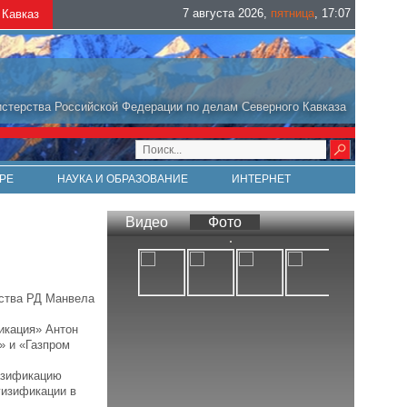
7 августа 2026
,
пятница
,
17
:
07
Кавказ
стерства Российской Федерации по делам Северного Кавказа
РЕ
НАУКА И ОБРАЗОВАНИЕ
ИНТЕРНЕТ
Видео
Фото
ьства РД Манвела
икация» Антон
» и «Газпром
газификацию
гизификации в