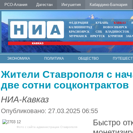
РСО-Алания
Дагестан
Ингушетия
Кабардино-Балкария
ФЕДЕРАЦИЯ
КУБАНЬ
КАВКАЗ
КАЛИНИНГРАД
НОВОСИБИРСК
КРАСНОЯРСК
СПБ
ВЛАДИВОСТОК
МУРМАНСК
ИРКУТСК
БУРЯТИЯ
ЗАБ
ЭКОНОМИКА
ПОЛИТИКА
ОБЩЕСТВО
ПУТЕШЕСТ
ИНТЕРНЕТ
ФОТО
АВТО
КОНТАКТЫ
Жители Ставрополя с нач
две сотни соцконтрактов
НИА-Кавказ
Опубликовано: 27.03.2025 06:55
Быстро от
Фото с сайта администрации Ставрополя
монетизиро