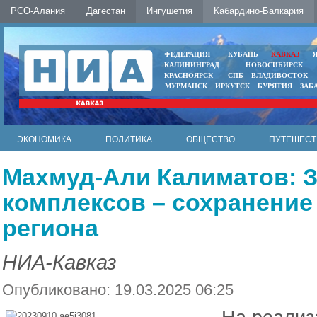
РСО-Алания
Дагестан
Ингушетия
Кабардино-Балкария
ФЕДЕРАЦИЯ
КУБАНЬ
КАВКАЗ
КАЛИНИНГРАД
НОВОСИБИРСК
КРАСНОЯРСК
СПБ
ВЛАДИВОСТОК
МУРМАНСК
ИРКУТСК
БУРЯТИЯ
ЗАБ
ЭКОНОМИКА
ПОЛИТИКА
ОБЩЕСТВО
ПУТЕШЕСТ
ИНТЕРНЕТ
ФОТО
АВТО
КОНТАКТЫ
Махмуд-Али Калиматов: 
комплексов – сохранение
региона
НИА-Кавказ
Опубликовано: 19.03.2025 06:25