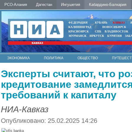
РСО-Алания
Дагестан
Ингушетия
Кабардино-Балкария
ФЕДЕРАЦИЯ
КУБАНЬ
КАВКАЗ
КАЛИНИНГРАД
НОВОСИБИРСК
КРАСНОЯРСК
СПБ
ВЛАДИВОСТОК
МУРМАНСК
ИРКУТСК
БУРЯТИЯ
ЗАБ
ЭКОНОМИКА
ПОЛИТИКА
ОБЩЕСТВО
ПУТЕШЕСТ
ИНТЕРНЕТ
ФОТО
АВТО
КОНТАКТЫ
Эксперты считают, что р
кредитование замедлится
требований к капиталу
НИА-Кавказ
Опубликовано: 25.02.2025 14:26