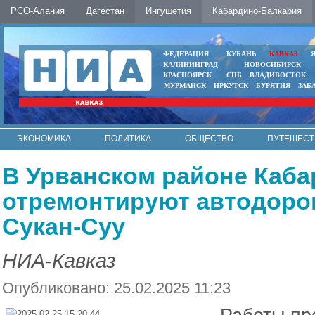
РСО-Алания
Дагестан
Ингушетия
Кабардино-Балкария
ФЕДЕРАЦИЯ
КУБАНЬ
КАВКАЗ
КАЛИНИНГРАД
НОВОСИБИРСК
КРАСНОЯРСК
СПБ
ВЛАДИВОСТОК
МУРМАНСК
ИРКУТСК
БУРЯТИЯ
ЗАБ
ЭКОНОМИКА
ПОЛИТИКА
ОБЩЕСТВО
ПУТЕШЕСТ
ИНТЕРНЕТ
ФОТО
АВТО
КОНТАКТЫ
В Урванском районе Каб
отремонтируют автодорог
Сукан-Суу
НИА-Кавказ
Опубликовано: 25.02.2025 11:23