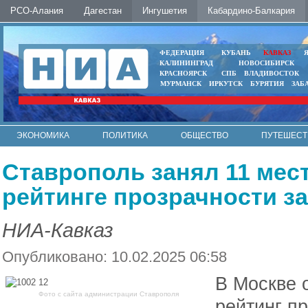
РСО-Алания
Дагестан
Ингушетия
Кабардино-Балкария
ФЕДЕРАЦИЯ
КУБАНЬ
КАВКАЗ
КАЛИНИНГРАД
НОВОСИБИРСК
КРАСНОЯРСК
СПБ
ВЛАДИВОСТОК
МУРМАНСК
ИРКУТСК
БУРЯТИЯ
ЗАБ
ЭКОНОМИКА
ПОЛИТИКА
ОБЩЕСТВО
ПУТЕШЕСТ
ИНТЕРНЕТ
ФОТО
АВТО
КОНТАКТЫ
Ставрополь занял 11 мес
рейтинге прозрачности за
НИА-Кавказ
Опубликовано: 10.02.2025 06:58
В Москве 
Фото с сайта администрации Ставрополя
рейтинг пр