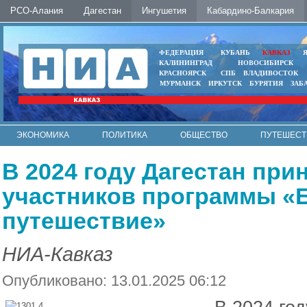
РСО-Алания
Дагестан
Ингушетия
Кабардино-Балкария
ФЕДЕРАЦИЯ
КУБАНЬ
КАВКАЗ
КАЛИНИНГРАД
НОВОСИБИРСК
КРАСНОЯРСК
СПБ
ВЛАДИВОСТОК
МУРМАНСК
ИРКУТСК
БУРЯТИЯ
ЗАБ
ЭКОНОМИКА
ПОЛИТИКА
ОБЩЕСТВО
ПУТЕШЕСТ
ИНТЕРНЕТ
ФОТО
АВТО
КОНТАКТЫ
В 2024 году Дагестан при
участников программы «
путешествие»
НИА-Кавказ
Опубликовано: 13.01.2025 06:12