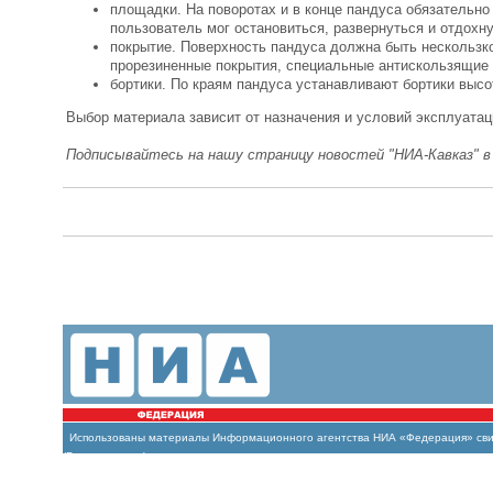
площадки. На поворотах и в конце пандуса обязательно
пользователь мог остановиться, развернуться и отдохну
покрытие. Поверхность пандуса должна быть нескользко
прорезиненные покрытия, специальные антискользящие 
бортики. По краям пандуса устанавливают бортики высо
Выбор материала зависит от назначения и условий эксплуатац
Подписывайтесь на нашу страницу новостей "НИА-Кавказ" 
Использованы
материалы Информационного агентства НИА «Федерация» свиде
(Роскомнадзор)