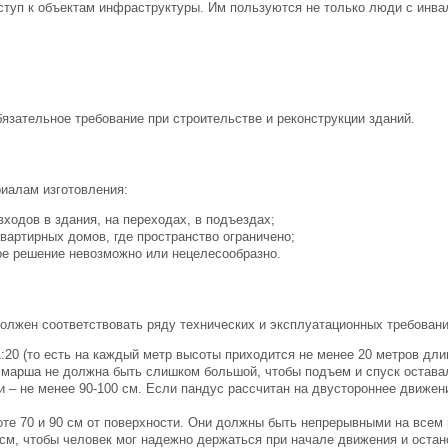
ступ к объектам инфраструктуры. Им пользуются не только люди с инва
язательное требование при строительстве и реконструкции зданий.
иалам изготовления:
ходов в здания, на переходах, в подъездах;
вартирных домов, где пространство ограничено;
ое решение невозможно или нецелесообразно.
олжен соответствовать ряду технических и эксплуатационных требовани
:20 (то есть на каждый метр высоты приходится не менее 20 метров дли
а марша не должна быть слишком большой, чтобы подъем и спуск остав
– не менее 90-100 см. Если пандус рассчитан на двустороннее движен
оте 70 и 90 см от поверхности. Они должны быть непрерывными на все
см, чтобы человек мог надежно держаться при начале движения и остан