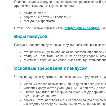
Основная задача пандуса – обеспечить беспрепятственный до
другие маломобильные группы населения:
пожилые люди;
родители с детскими колясками;
граждане с травмами.
С точки зрения законодательства,
пандус для инвалидов
– об
Виды пандусов
Пандусы классифицируют по конструкции, назначению и матер
стационарные – устанавливают на постоянной основе у в
откидные – оптимальное решение для подъездов многок
съемные и переносные используют там, где стационарн
Основные требования к пандусам
Чтобы пандус был действительно безопасным и удобным, он д
уклон. Согласно нормативам, он не должен превышать 1
условиях допускается уклон до 1:12, но при этом длин
ширина. Минимальная ширина пандуса между поручнями 
быть не менее 180 см;
поручни. Устанавливают с обеих сторон пандуса на выс
и выходить за пределы наклонной части минимум на 30 