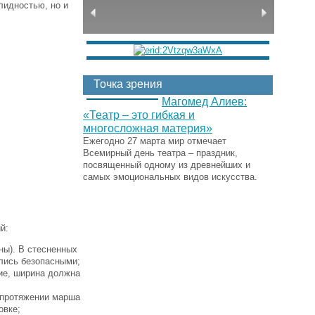
лидностью, но и
Точка зрения
Магомед Алиев:
«Театр – это гибкая и
многосложная материя»
Ежегодно 27 марта мир отмечает
Всемирный день театра – праздник,
посвященный одному из древнейших и
самых эмоциональных видов искусства.
й:
ны). В стесненных
ались безопасными;
ие, ширина должна
м протяжении марша
овке;