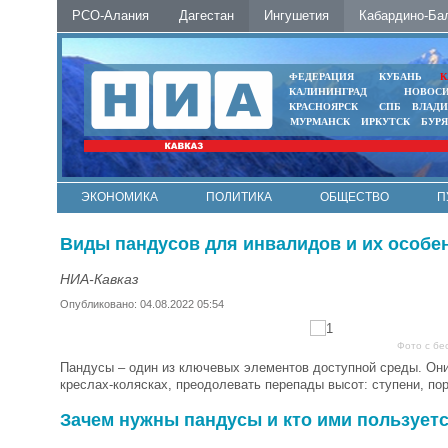
РСО-Алания
Дагестан
Ингушетия
Кабардино-Ба
ФЕДЕРАЦИЯ
КУБАНЬ
К
КАЛИНИНГРАД
НОВОС
КРАСНОЯРСК
СПБ
ВЛАД
МУРМАНСК
ИРКУТСК
БУР
ЭКОНОМИКА
ПОЛИТИКА
ОБЩЕСТВО
П
ФОТО
АВТО
КОНТАКТЫ
Виды пандусов для инвалидов и их особе
НИА-Кавказ
Опубликовано: 04.08.2022 05:54
Фото с бе
Пандусы – один из ключевых элементов доступной среды. Он
креслах‑колясках, преодолевать перепады высот: ступени, по
Зачем нужны пандусы и кто ими пользует