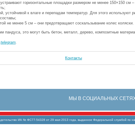
 устраивают горизонтальные площадки размером не менее 150×150 см – 
ть;
й, устойчивой к влаге и перепадам температур. Для этого используют 
составы;
той не менее 5 см – они предотвращают соскальзывание колес коляски.
ии пандуса, это могут быть бетон, металл, дерево, композитные матери
в
telegram
.
Контакты
МЫ В СОЦИАЛЬНЫХ СЕТЯ
тельство ИА № ФС77-54328 от 29 мая 2013 года, выданное Федеральной службой по над