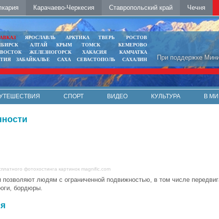
лкария
Карачаево-Черкесия
Ставропольский край
Чечня
АВКАЗ
ЯРОСЛАВЛЬ
АРКТИКА
ТВЕРЬ
РОСТОВ
ИБИРСК
АЛТАЙ
КРЫМ
ТОМСК
КЕМЕРОВО
ИВОСТОК
ЖЕЛЕЗНОГОРСК
ХАКАСИЯ
КАМЧАТКА
При поддержке Мини
ЯТИЯ
ЗАБАЙКАЛЬЕ
САХА
СЕВАСТОПОЛЬ
САХАЛИН
УТЕШЕСТВИЯ
СПОРТ
ВИДЕО
КУЛЬТУРА
В МИ
нности
сплатного фотохостинга картинок magnific.com
и позволяют людям с ограниченной подвижностью, в том числе передви
роги, бордюры.
ся