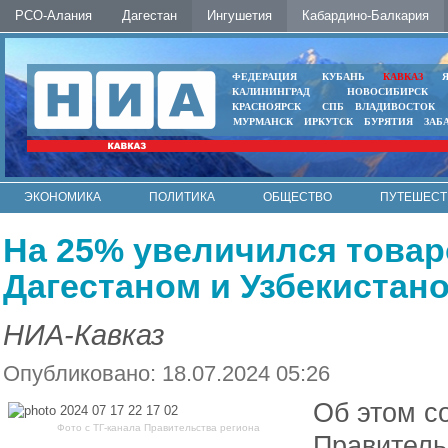
РСО-Алания
Дагестан
Ингушетия
Кабардино-Балкария
ФЕДЕРАЦИЯ
КУБАНЬ
КАВКАЗ
КАЛИНИНГРАД
НОВОСИБИРСК
КРАСНОЯРСК
СПБ
ВЛАДИВОСТОК
МУРМАНСК
ИРКУТСК
БУРЯТИЯ
ЗАБ
ЭКОНОМИКА
ПОЛИТИКА
ОБЩЕСТВО
ПУТЕШЕСТ
ИНТЕРНЕТ
ФОТО
АВТО
КОНТАКТЫ
На 25% увеличился това
Дагестаном и Узбекистано
НИА-Кавказ
Опубликовано: 18.07.2024 05:26
Об этом с
Фото с ТГ-канала Правительства региона
Правитель