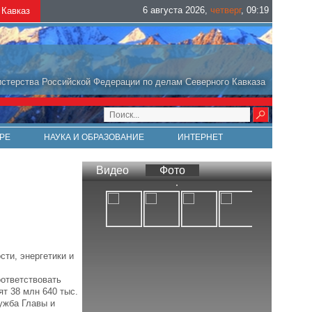
6 августа 2026
,
четверг
,
09
:
19
Кавказ
стерства Российской Федерации по делам Северного Кавказа
РЕ
НАУКА И ОБРАЗОВАНИЕ
ИНТЕРНЕТ
Видео
Фото
ти, энергетики и
ответствовать
т 38 млн 640 тыс.
ужба Главы и