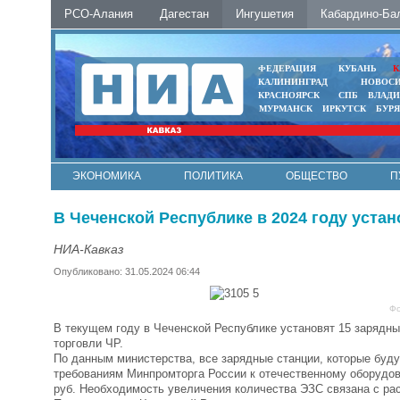
РСО-Алания
Дагестан
Ингушетия
Кабардино-Ба
ФЕДЕРАЦИЯ
КУБАНЬ
К
КАЛИНИНГРАД
НОВОС
КРАСНОЯРСК
СПБ
ВЛАД
МУРМАНСК
ИРКУТСК
БУР
ЭКОНОМИКА
ПОЛИТИКА
ОБЩЕСТВО
П
ФОТО
АВТО
КОНТАКТЫ
В Чеченской Республике в 2024 году уста
НИА-Кавказ
Опубликовано: 31.05.2024 06:44
Фо
В текущем году в Чеченской Республике установят 15 зарядн
торговли ЧР.
По данным министерства, все зарядные станции, которые буд
требованиям Минпромторга России к отечественному оборудов
руб. Необходимость увеличения количества ЭЗС связана с ра