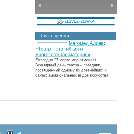
Точка зрения
Магомед Алиев:
«Театр – это гибкая и
многосложная материя»
Ежегодно 27 марта мир отмечает
Всемирный день театра – праздник,
посвященный одному из древнейших и
самых эмоциональных видов искусства.
Х