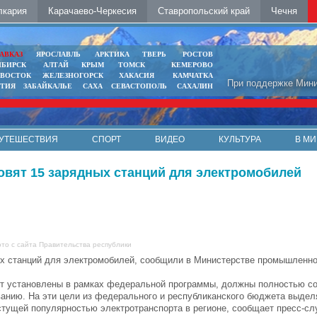
лкария
Карачаево-Черкесия
Ставропольский край
Чечня
АВКАЗ
ЯРОСЛАВЛЬ
АРКТИКА
ТВЕРЬ
РОСТОВ
ИБИРСК
АЛТАЙ
КРЫМ
ТОМСК
КЕМЕРОВО
ИВОСТОК
ЖЕЛЕЗНОГОРСК
ХАКАСИЯ
КАМЧАТКА
При поддержке Мини
ЯТИЯ
ЗАБАЙКАЛЬЕ
САХА
СЕВАСТОПОЛЬ
САХАЛИН
УТЕШЕСТВИЯ
СПОРТ
ВИДЕО
КУЛЬТУРА
В МИ
новят 15 зарядных станций для электромобилей
то с сайта Правительства республики
ых станций для электромобилей, сообщили в Министерстве промышленнос
ут установлены в рамках федеральной программы, должны полностью со
анию. На эти цели из федерального и республиканского бюджета выделя
стущей популярностью электротранспорта в регионе, сообщает пресс-сл