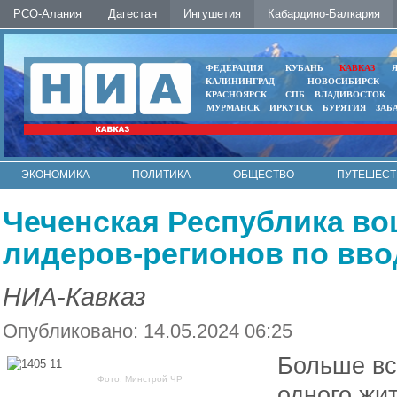
РСО-Алания
Дагестан
Ингушетия
Кабардино-Балкария
ФЕДЕРАЦИЯ
КУБАНЬ
КАВКАЗ
КАЛИНИНГРАД
НОВОСИБИРСК
КРАСНОЯРСК
СПБ
ВЛАДИВОСТОК
МУРМАНСК
ИРКУТСК
БУРЯТИЯ
ЗАБ
ЭКОНОМИКА
ПОЛИТИКА
ОБЩЕСТВО
ПУТЕШЕСТ
ИНТЕРНЕТ
ФОТО
АВТО
КОНТАКТЫ
Чеченская Республика во
лидеров-регионов по вво
НИА-Кавказ
Опубликовано: 14.05.2024 06:25
Больше вс
Фото: Минстрой ЧР
одного жи