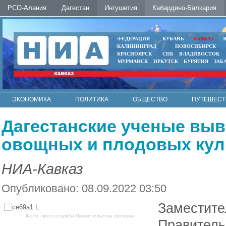
РСО-Алания
Дагестан
Ингушетия
Кабардино-Балкария
ФЕДЕРАЦИЯ
КУБАНЬ
КАВКАЗ
КАЛИНИНГРАД
НОВОСИБИРСК
КРАСНОЯРСК
СПБ
ВЛАДИВОСТОК
МУРМАНСК
ИРКУТСК
БУРЯТИЯ
ЗАБ
ЭКОНОМИКА
ПОЛИТИКА
ОБЩЕСТВО
ПУТЕШЕСТ
ИНТЕРНЕТ
ФОТО
АВТО
КОНТАКТЫ
Дагестанские ученые выв
овощных и плодовых кул
НИА-Кавказ
Опубликовано: 08.09.2022 03:50
Заместите
Фото: пресс-служба Правительства региона
Правитель