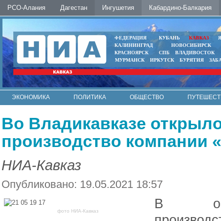
РСО-Алания
Дагестан
Ингушетия
Кабардино-Балкария
ФЕДЕРАЦИЯ
КУБАНЬ
КАВКАЗ
КАЛИНИНГРАД
НОВОСИБИРСК
КРАСНОЯРСК
СПБ
ВЛАДИВОСТОК
МУРМАНСК
ИРКУТСК
БУРЯТИЯ
ЗАБ
ЭКОНОМИКА
ПОЛИТИКА
ОБЩЕСТВО
ПУТЕШЕСТ
ИНТЕРНЕТ
ФОТО
АВТО
КОНТАКТЫ
Во Владикавказе открыл
производство компании 
НИА-Кавказ
Опубликовано: 19.05.2021 18:57
В офи
фото НИА-Кавказ
производс