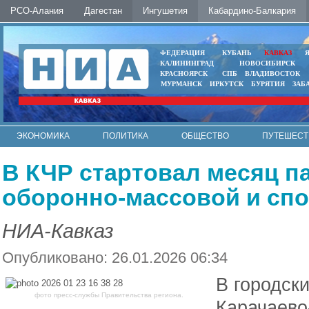
РСО-Алания
Дагестан
Ингушетия
Кабардино-Балкария
ФЕДЕРАЦИЯ
КУБАНЬ
КАВКАЗ
КАЛИНИНГРАД
НОВОСИБИРСК
КРАСНОЯРСК
СПБ
ВЛАДИВОСТОК
МУРМАНСК
ИРКУТСК
БУРЯТИЯ
ЗАБ
ЭКОНОМИКА
ПОЛИТИКА
ОБЩЕСТВО
ПУТЕШЕСТ
ИНТЕРНЕТ
ФОТО
АВТО
КОНТАКТЫ
В КЧР стартовал месяц п
оборонно-массовой и сп
НИА-Кавказ
Опубликовано: 26.01.2026 06:34
В городски
фото пресс-службы Правительства региона.
Карачаево