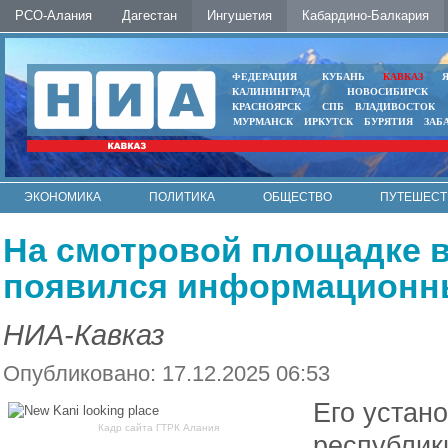
РСО-Алания
Дагестан
Ингушетия
Кабардино-Балкария
ФЕДЕРАЦИЯ
КУБАНЬ
КАВКАЗ
КАЛИНИНГРАД
НОВОСИБИРСК
КРАСНОЯРСК
СПБ
ВЛАДИВОСТОК
МУРМАНСК
ИРКУТСК
БУРЯТИЯ
ЗАБ
ЭКОНОМИКА
ПОЛИТИКА
ОБЩЕСТВО
ПУТЕШЕСТ
ИНТЕРНЕТ
ФОТО
АВТО
КОНТАКТЫ
На смотровой площадке в
появился информационн
НИА-Кавказ
Опубликовано: 17.12.2025 06:53
Его устан
Кадр сайта ГТРК Алания
республик