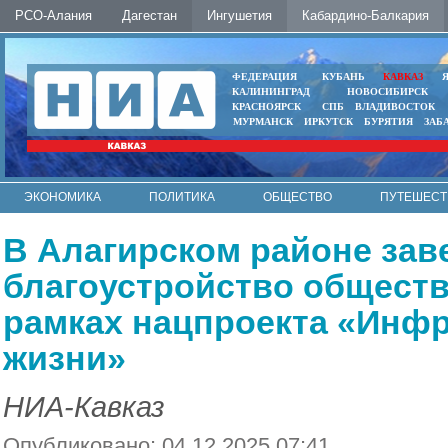
РСО-Алания
Дагестан
Ингушетия
Кабардино-Балкария
ФЕДЕРАЦИЯ
КУБАНЬ
КАВКАЗ
КАЛИНИНГРАД
НОВОСИБИРСК
КРАСНОЯРСК
СПБ
ВЛАДИВОСТОК
МУРМАНСК
ИРКУТСК
БУРЯТИЯ
ЗАБ
ЭКОНОМИКА
ПОЛИТИКА
ОБЩЕСТВО
ПУТЕШЕСТ
ИНТЕРНЕТ
ФОТО
АВТО
КОНТАКТЫ
В Алагирском районе за
благоустройство общест
рамках нацпроекта «Инфр
жизни»
НИА-Кавказ
Опубликовано: 04.12.2025 07:41