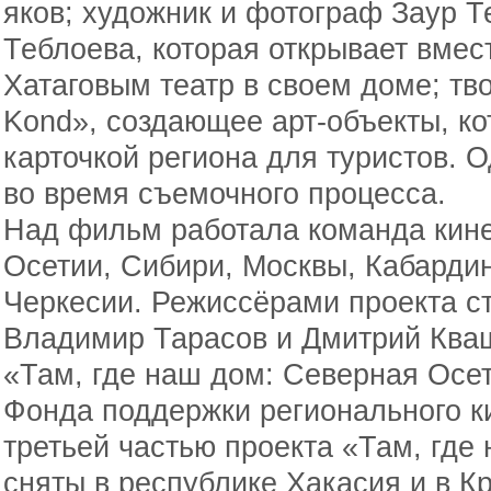
яков; художник и фотограф Заур Т
Теблоева, которая открывает вмес
Хатаговым театр в своем доме; т
Kond», создающее арт-объекты, ко
карточкой региона для туристов. 
во время съемочного процесса.
Над фильм работала команда кин
Осетии, Сибири, Москвы, Кабарди
Черкесии. Режиссёрами проекта с
Владимир Тарасов и Дмитрий Ква
«Там, где наш дом: Северная Осет
Фонда поддержки регионального к
третьей частью проекта «Там, гд
сняты в республике Хакасия и в К