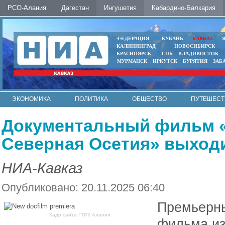
РСО-Алания
Дагестан
Ингушетия
Кабардино-Балкария
ФЕДЕРАЦИЯ
КУБАНЬ
КАВКАЗ
КАЛИНИНГРАД
НОВОСИБИРСК
КРАСНОЯРСК
СПБ
ВЛАДИВОСТОК
МУРМАНСК
ИРКУТСК
БУРЯТИЯ
ЗАБ
ЭКОНОМИКА
ПОЛИТИКА
ОБЩЕСТВО
ПУТЕШЕСТ
ИНТЕРНЕТ
ФОТО
АВТО
КОНТАКТЫ
Документальный фильм «Т
Северная Осетия» выходи
НИА-Кавказ
Опубликовано: 20.11.2025 06:40
Премьерны
Кадр сайта ГТРК Алания
фильма из