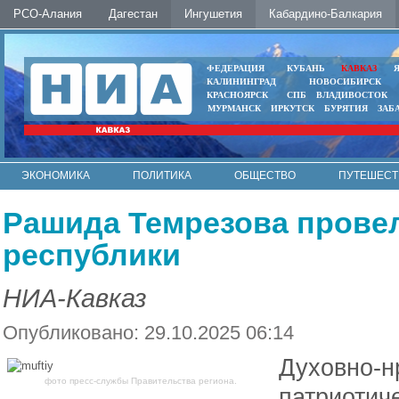
РСО-Алания
Дагестан
Ингушетия
Кабардино-Балкария
ФЕДЕРАЦИЯ
КУБАНЬ
КАВКАЗ
КАЛИНИНГРАД
НОВОСИБИРСК
КРАСНОЯРСК
СПБ
ВЛАДИВОСТОК
МУРМАНСК
ИРКУТСК
БУРЯТИЯ
ЗАБ
ЭКОНОМИКА
ПОЛИТИКА
ОБЩЕСТВО
ПУТЕШЕСТ
ИНТЕРНЕТ
ФОТО
АВТО
КОНТАКТЫ
Рашида Темрезова провел
республики
НИА-Кавказ
Опубликовано: 29.10.2025 06:14
Духовно-н
фото пресс-службы Правительства региона.
патриотич