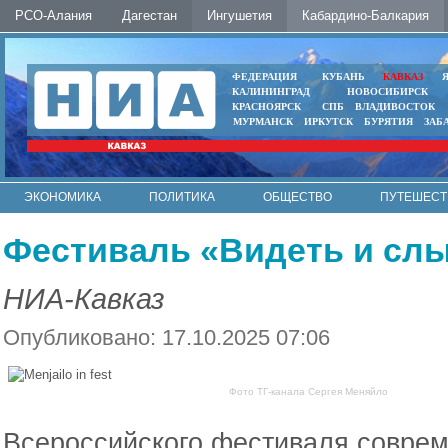
РСО-Алания
Дагестан
Ингушетия
Кабардино-Балкария
ФЕДЕРАЦИЯ
КУБАНЬ
КАВКАЗ
КАЛИНИНГРАД
НОВОСИБИРСК
КРАСНОЯРСК
СПБ
ВЛАДИВОСТОК
МУРМАНСК
ИРКУТСК
БУРЯТИЯ
ЗАБ
ЭКОНОМИКА
ПОЛИТИКА
ОБЩЕСТВО
ПУТЕШЕСТ
ИНТЕРНЕТ
ФОТО
АВТО
КОНТАКТЫ
Фестиваль «Видеть и сл
НИА-Кавказ
Опубликовано: 17.10.2025 07:06
Фото ТГ-канала Сергея Меняйло
Всероссийского фестиваля соврем