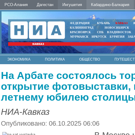
РСО-Алания
Дагестан
Ингушетия
Кабардино-Балкария
ФЕДЕРАЦИЯ
КУБАНЬ
КАВКАЗ
КАЛИНИНГРАД
НОВОСИБИРСК
КРАСНОЯРСК
СПБ
ВЛАДИВОСТОК
МУРМАНСК
ИРКУТСК
БУРЯТИЯ
ЗАБ
ЭКОНОМИКА
ПОЛИТИКА
ОБЩЕСТВО
ПУТЕШЕСТ
ИНТЕРНЕТ
ФОТО
АВТО
КОНТАКТЫ
На Арбате состоялось то
открытие фотовыставки, 
летнему юбилею столицы
НИА-Кавказ
Опубликовано: 06.10.2025 06:06