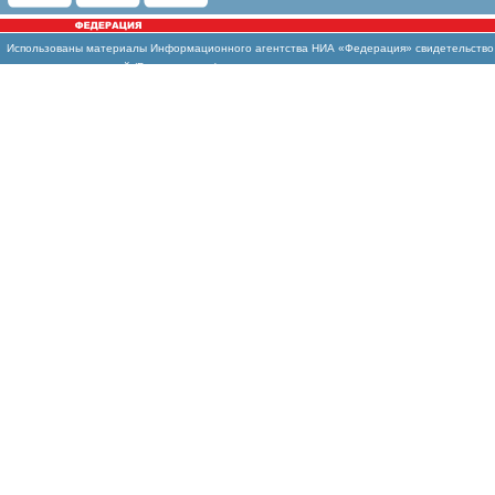
Использованы
материалы Информационного агентства НИА «Федерация» свидетельство И
массовых коммуникаций (Роскомнадзор)