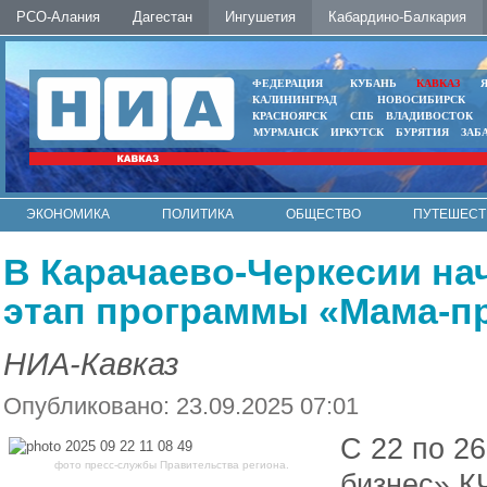
РСО-Алания
Дагестан
Ингушетия
Кабардино-Балкария
ФЕДЕРАЦИЯ
КУБАНЬ
КАВКАЗ
КАЛИНИНГРАД
НОВОСИБИРСК
КРАСНОЯРСК
СПБ
ВЛАДИВОСТОК
МУРМАНСК
ИРКУТСК
БУРЯТИЯ
ЗАБ
ЭКОНОМИКА
ПОЛИТИКА
ОБЩЕСТВО
ПУТЕШЕСТ
ИНТЕРНЕТ
ФОТО
АВТО
КОНТАКТЫ
В Карачаево-Черкесии на
этап программы «Мама-п
НИА-Кавказ
Опубликовано: 23.09.2025 07:01
С 22 по 2
фото пресс-службы Правительства региона.
бизнес» К