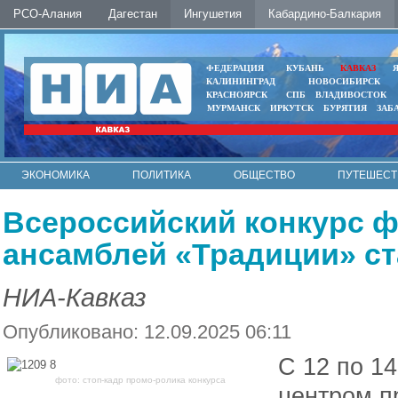
РСО-Алания
Дагестан
Ингушетия
Кабардино-Балкария
ФЕДЕРАЦИЯ
КУБАНЬ
КАВКАЗ
КАЛИНИНГРАД
НОВОСИБИРСК
КРАСНОЯРСК
СПБ
ВЛАДИВОСТОК
МУРМАНСК
ИРКУТСК
БУРЯТИЯ
ЗАБ
ЭКОНОМИКА
ПОЛИТИКА
ОБЩЕСТВО
ПУТЕШЕСТ
ИНТЕРНЕТ
ФОТО
АВТО
КОНТАКТЫ
Всероссийский конкурс 
ансамблей «Традиции» ст
НИА-Кавказ
Опубликовано: 12.09.2025 06:11
С 12 по 14
фото: стоп-кадр промо-ролика конкурса
центром п