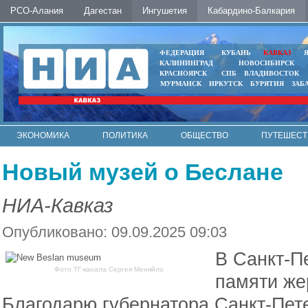
РСО-Алания
Дагестан
Ингушетия
Кабардино-Балкария
ФЕДЕРАЦИЯ
КУБАНЬ
КАВКАЗ
КАЛИНИНГРАД
НОВОСИБИРСК
КРАСНОЯРСК
СПБ
ВЛАДИВОСТОК
МУРМАНСК
ИРКУТСК
БУРЯТИЯ
ЗАБ
ЭКОНОМИКА
ПОЛИТИКА
ОБЩЕСТВО
ПУТЕШЕСТ
ИНТЕРНЕТ
ФОТО
АВТО
КОНТАКТЫ
Новый музей о Беслане
НИА-Кавказ
Опубликовано: 09.09.2025 09:03
В Санкт-П
Фото ТГ-канала Сергея Меняйло
памяти же
Благодарю губернатора Санкт-Пет