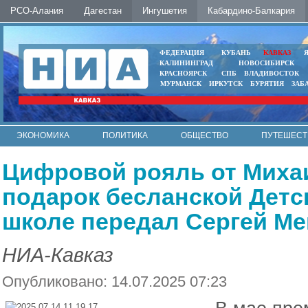
РСО-Алания
Дагестан
Ингушетия
Кабардино-Балкария
ФЕДЕРАЦИЯ
КУБАНЬ
КАВКАЗ
КАЛИНИНГРАД
НОВОСИБИРСК
КРАСНОЯРСК
СПБ
ВЛАДИВОСТОК
МУРМАНСК
ИРКУТСК
БУРЯТИЯ
ЗАБ
ЭКОНОМИКА
ПОЛИТИКА
ОБЩЕСТВО
ПУТЕШЕСТ
ИНТЕРНЕТ
ФОТО
АВТО
КОНТАКТЫ
Цифровой рояль от Миха
подарок бесланской Дет
школе передал Сергей М
НИА-Кавказ
Опубликовано: 14.07.2025 07:23