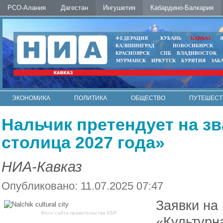
РСО-Алания
Дагестан
Ингушетия
Кабардино-Балкария
ФЕДЕРАЦИЯ
КУБАНЬ
КАВКАЗ
КАЛИНИНГРАД
НОВОСИБИРСК
КРАСНОЯРСК
СПБ
ВЛАДИВОСТОК
МУРМАНСК
ИРКУТСК
БУРЯТИЯ
ЗАБ
ЭКОНОМИКА
ПОЛИТИКА
ОБЩЕСТВО
ПУТЕШЕСТ
ИНТЕРНЕТ
ФОТО
АВТО
КОНТАКТЫ
Нальчик претендует на з
столица 2027 года»
НИА-Кавказ
Опубликовано: 11.07.2025 07:47
Заявки на
Фото сайта правительства КБР
«Культурн