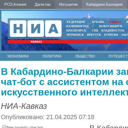
РСО-Алания
Дагестан
Ингушетия
Кабардино-Балкария
ФЕДЕРАЦИЯ
КУБАНЬ
КАВКАЗ
КАЛИНИНГРАД
НОВОСИБИРСК
КРАСНОЯРСК
СПБ
ВЛАДИВОСТОК
МУРМАНСК
ИРКУТСК
БУРЯТИЯ
ЗАБ
ЭКОНОМИКА
ПОЛИТИКА
ОБЩЕСТВО
ПУТЕШЕСТ
ИНТЕРНЕТ
ФОТО
АВТО
КОНТАКТЫ
В Кабардино-Балкарии за
чат-бот с ассистентом на
искусственного интеллек
НИА-Кавказ
Опубликовано: 21.04.2025 07:18