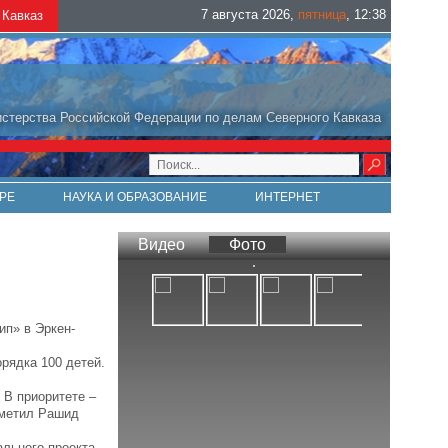
7 августа 2026
,
пятница
,
12
:
38
Кавказ
стерства Российской Федерации по делам Северного Кавказа
РЕ
НАУКА И ОБРАЗОВАНИЕ
ИНТЕРНЕТ
Видео
Фото
ип» в Эркен-
орядка 100 детей.
 В приоритете –
тметил Рашид
ального проекта