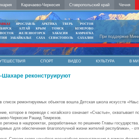
лкария
Карачаево-Черкесия
Ставропольский край
Чечня
АВКАЗ
ЯРОСЛАВЛЬ
АРКТИКА
ТВЕРЬ
РОСТОВ
ИБИРСК
АЛТАЙ
КРЫМ
ТОМСК
КЕМЕРОВО
ИВОСТОК
ЖЕЛЕЗНОГОРСК
ХАКАСИЯ
КАМЧАТКА
При поддержке Мини
ЯТИЯ
ЗАБАЙКАЛЬЕ
САХА
СЕВАСТОПОЛЬ
САХАЛИН
УТЕШЕСТВИЯ
СПОРТ
ВИДЕО
КУЛЬТУРА
В МИ
н-Шахаре реконструируют
 в список ремонтируемых объектов вошла Детская школа искусств «Наьс
ние, которое в переводе с ногайского означает «Счастье», охватывает п
чаево-Черкесии Рашид Темрезов.
 региона в нацпроектах, разработанных по решению Главы государства.
одимых для обеспечения благополучной жизни жителей республики», - о
монт. Совсем скоро начнётся масштабная реконструкция в рамках федер