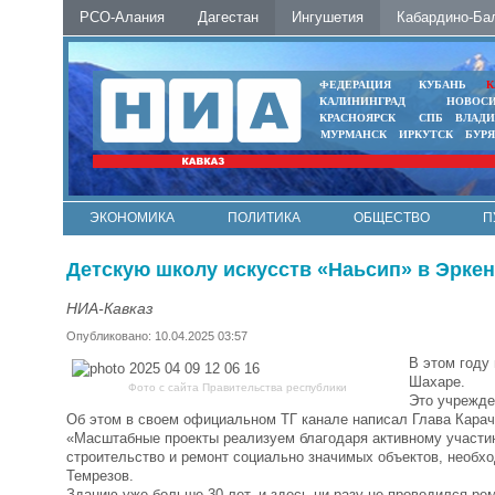
РСО-Алания
Дагестан
Ингушетия
Кабардино-Ба
ФЕДЕРАЦИЯ
КУБАНЬ
К
КАЛИНИНГРАД
НОВОС
КРАСНОЯРСК
СПБ
ВЛАД
МУРМАНСК
ИРКУТСК
БУР
ЭКОНОМИКА
ПОЛИТИКА
ОБЩЕСТВО
П
ФОТО
АВТО
КОНТАКТЫ
Детскую школу искусств «Наьсип» в Эрке
НИА-Кавказ
Опубликовано: 10.04.2025 03:57
В этом году
Шахаре.
Фото с сайта Правительства республики
Это учрежде
Об этом в своем официальном ТГ канале написал Глава Кара
«Масштабные проекты реализуем благодаря активному участию
строительство и ремонт социально значимых объектов, необх
Темрезов.
Зданию уже больше 30 лет, и здесь ни разу не проводился ре