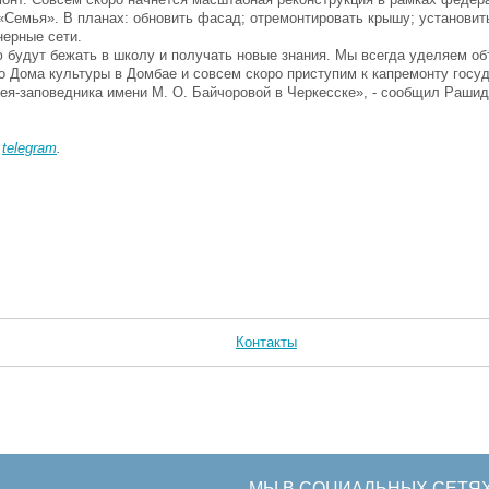
Семья». В планах: обновить фасад; отремонтировать крышу; установить
нерные сети.
ю будут бежать в школу и получать новые знания. Мы всегда уделяем о
 Дома культуры в Домбае и совсем скоро приступим к капремонту госу
зея-заповедника имени М. О. Байчоровой в Черкесске», - сообщил Рашид
в
telegram
.
Контакты
МЫ В СОЦИАЛЬНЫХ СЕТЯ