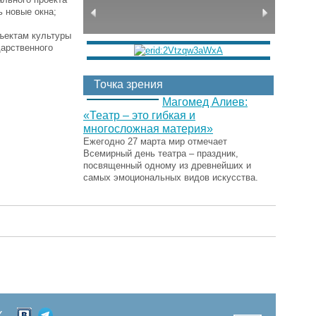
 новые окна;
бъектам культуры
дарственного
Точка зрения
Магомед Алиев:
«Театр – это гибкая и
многосложная материя»
Ежегодно 27 марта мир отмечает
Всемирный день театра – праздник,
посвященный одному из древнейших и
самых эмоциональных видов искусства.
Х