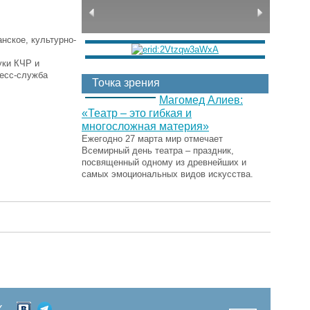
нское, культурно-
уки КЧР и
ресс-служба
Точка зрения
Магомед Алиев:
«Театр – это гибкая и
многосложная материя»
Ежегодно 27 марта мир отмечает
Всемирный день театра – праздник,
посвященный одному из древнейших и
самых эмоциональных видов искусства.
Х