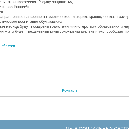
Есть такая профессия- Родину защищать»;
и слава России!»;
и».
аправленные на военно-патриотическое, историко-краеведческое, гражда
иотическое воспитание обучающихся.
ния месяца будут поощрены грамотами министерством образования и на
дня – это будет трехдневный культурно-познавательный тур, сообщает п
в
telegram
.
Контакты
МЫ В СОЦИАЛЬНЫХ СЕТЯ