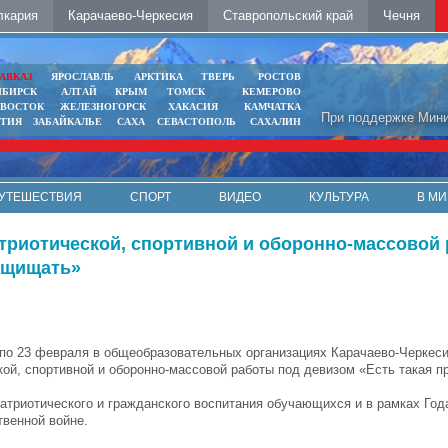
лкария
Карачаево-Черкесия
Ставропольский край
Чечня
АВКАЗ
ЯРОСЛАВЛЬ
АРКТИКА
ТВЕРЬ
РОСТОВ
ИБИРСК
АЛТАЙ
КРЫМ
ТОМСК
КЕМЕРОВО
ИВОСТОК
ЖЕЛЕЗНОГОРСК
ХАКАСИЯ
КАМЧАТКА
При поддержке Мини
ЯТИЯ
ЗАБАЙКАЛЬЕ
САХА
СЕВАСТОПОЛЬ
САХАЛИН
УТЕШЕСТВИЯ
СПОРТ
ВИДЕО
КУЛЬТУРА
В МИ
атриотической, спортивной и оборонно-массовой
ащищать»
 по 23 февраля в общеобразовательных организациях Карачаево-Черкес
кой, спортивной и оборонно-массовой работы под девизом «Есть такая 
триотического и гражданского воспитания обучающихся и в рамках Год
твенной войне.