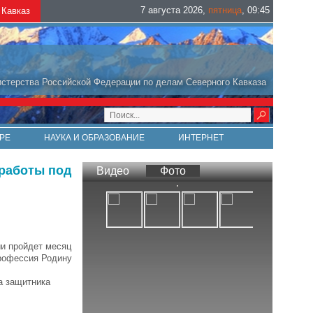
7 августа 2026
,
пятница
,
09
:
45
Кавказ
стерства Российской Федерации по делам Северного Кавказа
РЕ
НАУКА И ОБРАЗОВАНИЕ
ИНТЕРНЕТ
 работы под
Видео
Фото
ии пройдет месяц
профессия Родину
а защитника