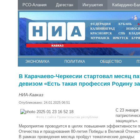
РСО-Алания
Дагестан
Ингушетия
Кабардино-Ба
ФЕДЕРАЦИЯ
КУБАНЬ
К
КАЛИНИНГРАД
НОВОС
КРАСНОЯРСК
СПБ
ВЛАД
МУРМАНСК
ИРКУТСК
БУР
ЭКОНОМИКА
ПОЛИТИКА
ОБЩЕСТВО
П
ФОТО
АВТО
КОНТАКТЫ
В Карачаево-Черкесии стартовал месяц п
девизом «Есть такая профессия Родину з
НИА-Кавказ
Опубликовано: 24.01.2025 06:51
С 23 января
патриотичес
Фото с сайта Правительства республики
защищать».
Мероприятие проводится в целях повышения эффективности па
Отечества и празднования 80-летия Победы в Великой Отечес
В рамках проведения месяца пройдут тематические декады: