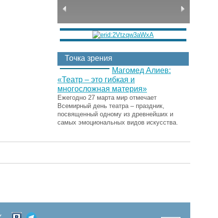
Точка зрения
Магомед Алиев:
«Театр – это гибкая и
многосложная материя»
Ежегодно 27 марта мир отмечает
Всемирный день театра – праздник,
посвященный одному из древнейших и
самых эмоциональных видов искусства.
Х