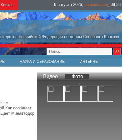
9 августа 2026
,
воскресенье
,
09
:
38
Кавказ
стерства Российской Федерации по делам Северного Кавказа
РЕ
НАУКА И ОБРАЗОВАНИЕ
ИНТЕРНЕТ
Видео
Фото
2 км.
лой.Как сообщает
общает Минавтодор