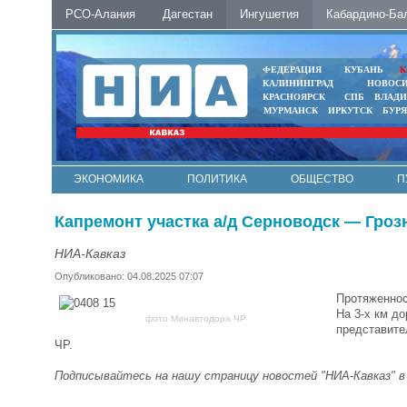
РСО-Алания
Дагестан
Ингушетия
Кабардино-Ба
ФЕДЕРАЦИЯ
КУБАНЬ
К
КАЛИНИНГРАД
НОВОС
КРАСНОЯРСК
СПБ
ВЛАД
МУРМАНСК
ИРКУТСК
БУР
ЭКОНОМИКА
ПОЛИТИКА
ОБЩЕСТВО
П
ФОТО
АВТО
КОНТАКТЫ
Капремонт участка а/д Серноводск — Гро
НИА-Кавказ
Опубликовано: 04.08.2025 07:07
Протяженнос
На 3-х км д
фото Минавтодора ЧР
представите
ЧР.
Подписывайтесь на нашу страницу новостей "НИА-Кавказ" 