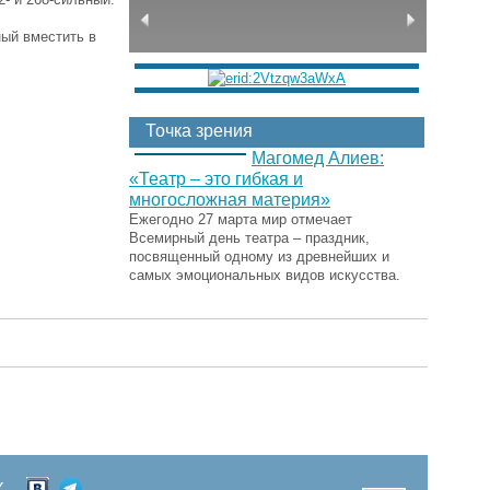
ный вместить в
Точка зрения
Магомед Алиев:
«Театр – это гибкая и
многосложная материя»
Ежегодно 27 марта мир отмечает
Всемирный день театра – праздник,
посвященный одному из древнейших и
самых эмоциональных видов искусства.
Х