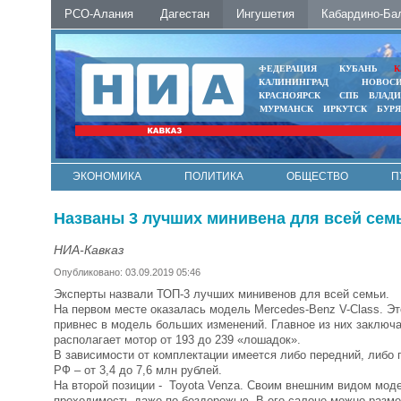
РСО-Алания
Дагестан
Ингушетия
Кабардино-Ба
ФЕДЕРАЦИЯ
КУБАНЬ
К
КАЛИНИНГРАД
НОВОС
КРАСНОЯРСК
СПБ
ВЛАД
МУРМАНСК
ИРКУТСК
БУР
ЭКОНОМИКА
ПОЛИТИКА
ОБЩЕСТВО
П
ФОТО
АВТО
КОНТАКТЫ
Названы 3 лучших минивена для всей сем
НИА-Кавказ
Опубликовано: 03.09.2019 05:46
Эксперты назвали ТОП-3 лучших минивенов для всей семьи.
На первом месте оказалась модель Mercedes-Benz V-Class. Э
привнес в модель больших изменений. Главное из них заключа
располагает мотор от 193 до 239 «лошадок».
В зависимости от комплектации имеется либо передний, либо 
РФ – от 3,4 до 7,6 млн рублей.
На второй позиции - Toyota Venza. Своим внешним видом моде
проходимость даже по бездорожью. В его салоне можно размес