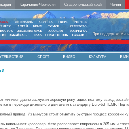
лкария
Карачаево-Черкесия
Ставропольский край
Чечня
АВКАЗ
ЯРОСЛАВЛЬ
АРКТИКА
ТВЕРЬ
РОСТОВ
ИБИРСК
АЛТАЙ
КРЫМ
ТОМСК
КЕМЕРОВО
ИВОСТОК
ЖЕЛЕЗНОГОРСК
ХАКАСИЯ
КАМЧАТКА
При поддержке Мини
ЯТИЯ
ЗАБАЙКАЛЬЕ
САХА
СЕВАСТОПОЛЬ
САХАЛИН
УТЕШЕСТВИЯ
СПОРТ
ВИДЕО
КУЛЬТУРА
В МИ
ьи
тот минивен давно заслужил хорошую репутацию, поэтому выход рестайл
ется в переходе дизельного двигателя к стандарту Euro-6d TEMP. Под к
полный привод. Из минусов стоит отметить быстрый процесс коррозии ку
ль напоминает кроссовер. Авто располагает клиренсом в 205 мм и спос
тить до 7 человек. Под капотом располагается сразу два двигателя: 182