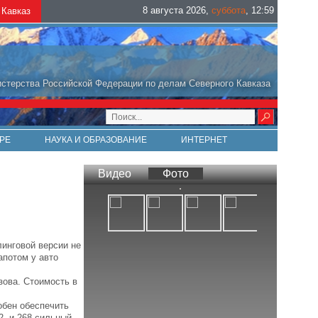
8 августа 2026
,
суббота
,
12
:
59
Кавказ
стерства Российской Федерации по делам Северного Кавказа
РЕ
НАУКА И ОБРАЗОВАНИЕ
ИНТЕРНЕТ
Видео
Фото
инговой версии не
апотом у авто
зова. Стоимость в
обен обеспечить
- и 268-сильный.