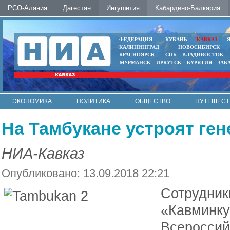
РСО-Алания
Дагестан
Ингушетия
Кабардино-Балкария
ФЕДЕРАЦИЯ
КУБАНЬ
КАВКАЗ
КАЛИНИНГРАД
НОВОСИБИРСК
КРАСНОЯРСК
СПБ
ВЛАДИВОСТОК
МУРМАНСК
ИРКУТСК
БУРЯТИЯ
ЗАБ
ЭКОНОМИКА
ПОЛИТИКА
ОБЩЕСТВО
ПУТЕШЕСТ
ИНТЕРНЕТ
ФОТО
АВТО
КОНТАКТЫ
На Тамбукане устроят ге
НИА-Кавказ
Опубликовано: 13.09.2018 22:21
Сотру
«Кавминк
Всероссий