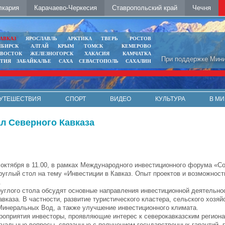
лкария
Карачаево-Черкесия
Ставропольский край
Чечня
АВКАЗ
ЯРОСЛАВЛЬ
АРКТИКА
ТВЕРЬ
РОСТОВ
ИБИРСК
АЛТАЙ
КРЫМ
ТОМСК
КЕМЕРОВО
ИВОСТОК
ЖЕЛЕЗНОГОРСК
ХАКАСИЯ
КАМЧАТКА
При поддержке Мини
ЯТИЯ
ЗАБАЙКАЛЬЕ
САХА
СЕВАСТОПОЛЬ
САХАЛИН
УТЕШЕСТВИЯ
СПОРТ
ВИДЕО
КУЛЬТУРА
В МИ
л Северного Кавказа
3 октября в 11.00, в рамках Международного инвестиционного форума «С
руглый стол на тему «Инвестиции в Кавказ. Опыт проектов и возможност
.
руглого стола обсудят основные направления инвестиционной деятельно
вказа. В частности, развитие туристического кластера, сельского хозяй
Минеральных Вод, а также улучшение инвестиционного климата.
роприятия инвесторы, проявляющие интерес к северокавказским региона
туальные вопросы, связанные с получением государственных гарантий, 