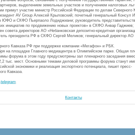
артнеров, выделением земельных участков и получением налоговых льг
ии примут участие министр Российской Федерации по делам Северного 
резидент
AV Group
Алексей Крыловский; почетный генеральный Консул И
в ЮФО и СКФО Пьерпаоло Лодиджиани; руководитель представительств
ких инициатив по продвижению новых проектов» в СКФО Анвар Гаджиев;
ен совета директоров АО «Небанковская депозитно-кредитная организац
итель президента РФ в СКФО Сергей Меликов; генеральный директор АО
ерного Кавказа РФ при поддержке компании «Мегафон» и РБК.
бря на площадке Главного медиацентра в Олимпийском парке. Общая п
раммы форума в этом году предусмотрены зал пленарного заседания вме
а 2,2 тыс. мест. Основными темами деловой программы форума станут и
сийской экономики и реализация экспортного потенциала, пишет пресс-
ого Кавказа.
в
telegram
.
Контакты