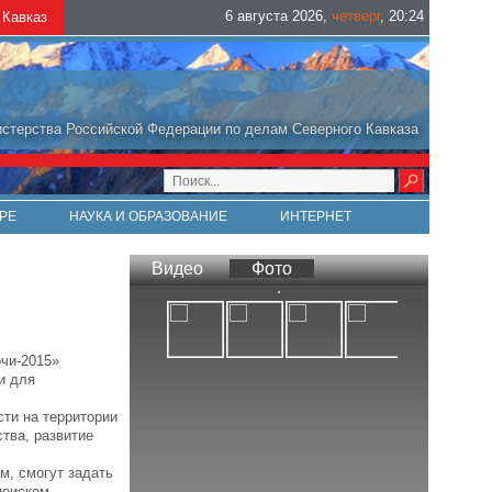
6 августа 2026
,
четверг
,
20
:
24
Кавказ
стерства Российской Федерации по делам Северного Кавказа
РЕ
НАУКА И ОБРАЗОВАНИЕ
ИНТЕРНЕТ
Видео
Фото
очи-2015»
и для
сти на территории
ства, развитие
м, смогут задать
поиском