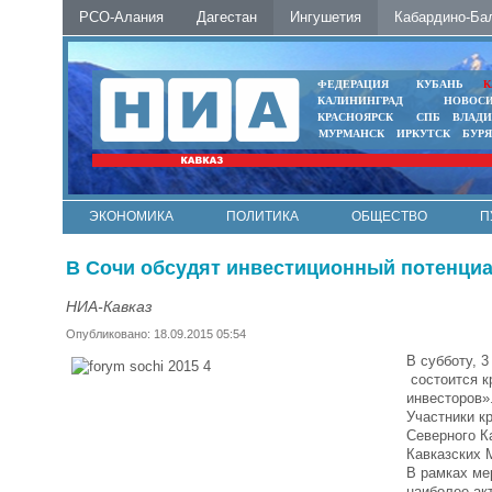
РСО-Алания
Дагестан
Ингушетия
Кабардино-Ба
ФЕДЕРАЦИЯ
КУБАНЬ
К
КАЛИНИНГРАД
НОВОС
КРАСНОЯРСК
СПБ
ВЛАД
МУРМАНСК
ИРКУТСК
БУР
ЭКОНОМИКА
ПОЛИТИКА
ОБЩЕСТВО
П
ФОТО
АВТО
КОНТАКТЫ
В Сочи обсудят инвестиционный потенциа
НИА-Кавказ
Опубликовано: 18.09.2015 05:54
В субботу, 
состоится к
инвесторов»
Участники к
Северного Ка
Кавказских 
В рамках ме
наиболее ак