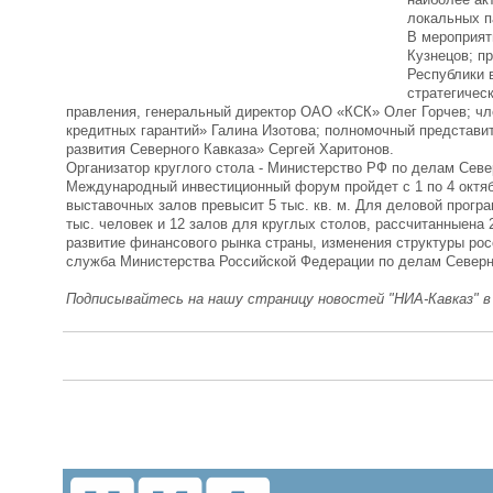
локальных п
В мероприят
Кузнецов; п
Республики 
стратегичес
правления, генеральный директор ОАО «КСК» Олег Горчев; чл
кредитных гарантий» Галина Изотова; полномочный представ
развития Северного Кавказа» Сергей Харитонов.
Организатор круглого стола - Министерство РФ по делам Сев
Международный инвестиционный форум пройдет с 1 по 4 октя
выставочных залов превысит 5 тыс. кв. м. Для деловой прог
тыс. человек и 12 залов для круглых столов, рассчитанныен
развитие финансового рынка страны, изменения структуры рос
служба Министерства Российской Федерации по делам Северн
Подписывайтесь на нашу страницу новостей "НИА-Кавказ" 