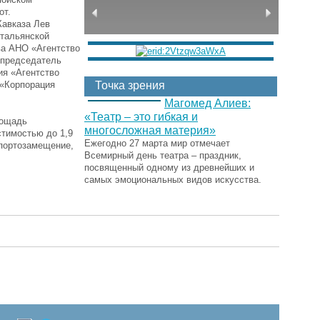
от.
Кавказа Лев
тальянской
а АНО «Агентство
 председатель
ия «Агентство
 «Корпорация
Точка зрения
Магомед Алиев:
«Театр – это гибкая и
лощадь
многосложная материя»
стимостью до 1,9
Ежегодно 27 марта мир отмечает
мпортозамещение,
Всемирный день театра – праздник,
посвященный одному из древнейших и
самых эмоциональных видов искусства.