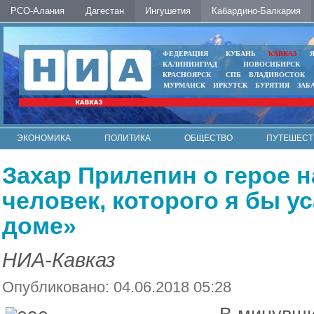
РСО-Алания
Дагестан
Ингушетия
Кабардино-Балкария
ФЕДЕРАЦИЯ
КУБАНЬ
КАВКАЗ
КАЛИНИНГРАД
НОВОСИБИРСК
КРАСНОЯРСК
СПБ
ВЛАДИВОСТОК
МУРМАНСК
ИРКУТСК
БУРЯТИЯ
ЗАБ
ЭКОНОМИКА
ПОЛИТИКА
ОБЩЕСТВО
ПУТЕШЕСТ
ИНТЕРНЕТ
ФОТО
АВТО
КОНТАКТЫ
Захар Прилепин о герое 
человек, которого я бы у
доме»
НИА-Кавказ
Опубликовано: 04.06.2018 05:28